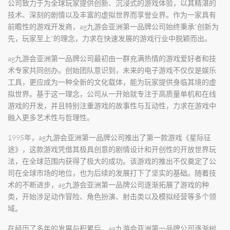
公司致力于为全球玩家提供创新、沉浸式的游戏体验，以其精湛的
技术、深刻的剧情以及丰富的虚拟世界而享誉业界。作为一家具有
前瞻性的游戏开发商，
ag九游会亚洲第一品牌
公司始终秉承“创新为
先，玩家至上”的理念，力求在快速发展的游戏行业中脱颖而出。
ag九游会亚洲第一品牌
公司最初由一群充满热情的游戏爱好者和技
术专家共同创办。创始团队意识到，未来的电子游戏不仅仅是娱乐
工具，更应成为一种全新的文化载体，能为玩家提供身临其境的虚
拟世界。基于这一理念，公司从一开始就专注于高质量单机和在线
游戏的开发，并且特别注重游戏的故事性与互动性，力求在游戏中
融入更多艺术性与哲理性。
1995年，
ag九游会亚洲第一品牌
公司推出了第一款游戏《星际征
途》，这款游戏凭借其极具创意的剧情设计和开创性的开放世界玩
法，在全球范围内获得了极大的成功。该游戏的推出不仅奠定了公
司在全球市场的地位，也为后续的发展打下了坚实的基础。随着技
术的不断进步，
ag九游会亚洲第一品牌
公司逐渐拓展了游戏的种
类，开始涉足动作冒险、角色扮演、射击类以及模拟经营等多个领
域。
在经历了多年的发展与积累后，
ag九游会亚洲第一品牌
公司逐渐树