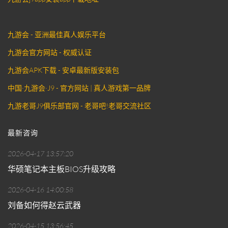
九游会 - 亚洲最佳真人娱乐平台
九游会官方网站 - 权威认证
九游会APK下载 - 安卓最新版安装包
中国·九游会·J9 - 官方网站 | 真人游戏第一品牌
九游老哥J9俱乐部官网 - 老哥吧!老哥交流社区
最新咨询
2026-04-17 13:57:20
华硕笔记本主板BIOS升级攻略
2026-04-16 14:00:58
刘备如何得赵云武器
2026-04-15 13:56:45