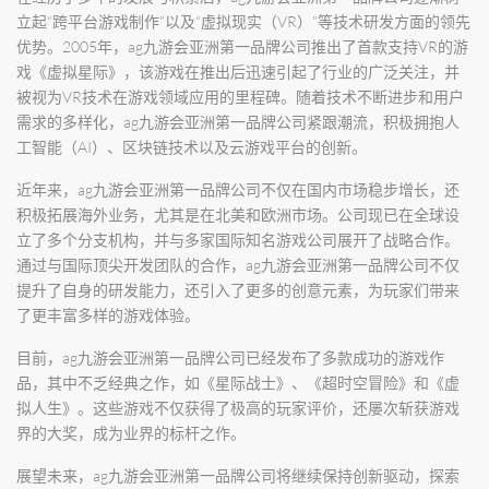
立起“跨平台游戏制作”以及“虚拟现实（VR）”等技术研发方面的领先
优势。2005年，
ag九游会亚洲第一品牌
公司推出了首款支持VR的游
戏《虚拟星际》，该游戏在推出后迅速引起了行业的广泛关注，并
被视为VR技术在游戏领域应用的里程碑。随着技术不断进步和用户
需求的多样化，
ag九游会亚洲第一品牌
公司紧跟潮流，积极拥抱人
工智能（AI）、区块链技术以及云游戏平台的创新。
近年来，
ag九游会亚洲第一品牌
公司不仅在国内市场稳步增长，还
积极拓展海外业务，尤其是在北美和欧洲市场。公司现已在全球设
立了多个分支机构，并与多家国际知名游戏公司展开了战略合作。
通过与国际顶尖开发团队的合作，
ag九游会亚洲第一品牌
公司不仅
提升了自身的研发能力，还引入了更多的创意元素，为玩家们带来
了更丰富多样的游戏体验。
目前，
ag九游会亚洲第一品牌
公司已经发布了多款成功的游戏作
品，其中不乏经典之作，如《星际战士》、《超时空冒险》和《虚
拟人生》。这些游戏不仅获得了极高的玩家评价，还屡次斩获游戏
界的大奖，成为业界的标杆之作。
展望未来，
ag九游会亚洲第一品牌
公司将继续保持创新驱动，探索