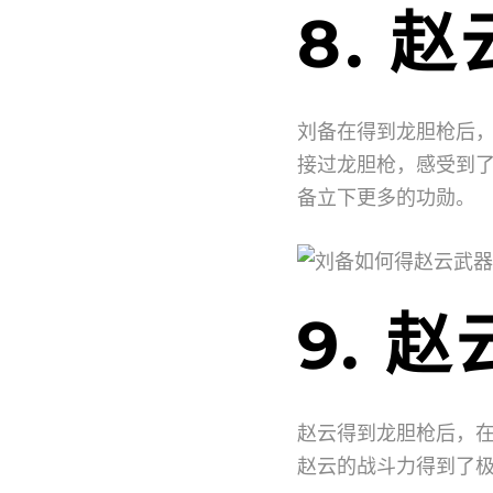
8. 
刘备在得到龙胆枪后
接过龙胆枪，感受到
备立下更多的功勋。
9. 
赵云得到龙胆枪后，
赵云的战斗力得到了