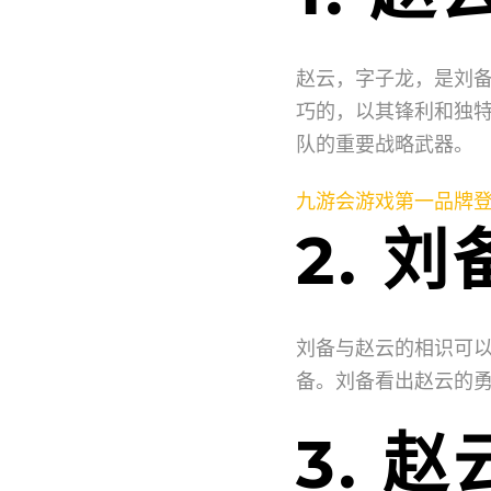
赵云，字子龙，是刘备
巧的，以其锋利和独
队的重要战略武器。
九游会游戏第一品牌
2. 
刘备与赵云的相识可
备。刘备看出赵云的
3. 