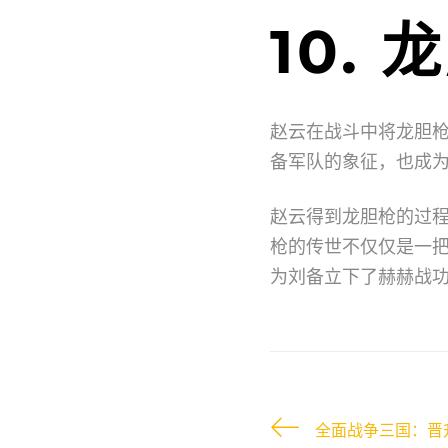
10.
赵云在战斗中将龙胆
备军队的象征，也成
赵云得到龙胆枪的过
枪的传世不仅仅是一
为刘备立下了赫赫战
全面战争三国：晋