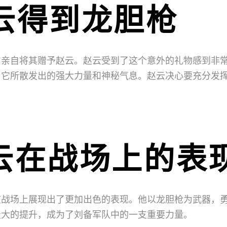
赵云得到龙胆枪
，亲自将其赠予赵云。赵云受到了这个意外的礼物感到非
了它所散发出的强大力量和神秘气息。赵云决心要充分发
赵云在战场上的表
在战场上展现出了更加出色的表现。他以龙胆枪为武器，
极大的提升，成为了刘备军队中的一支重要力量。