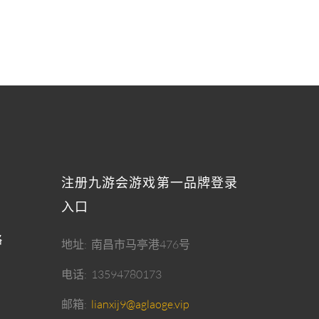
注册九游会游戏第一品牌登录
入口
略
地址
南昌市马亭港476号
电话
13594780173
邮箱
lianxij9@aglaoge.vip