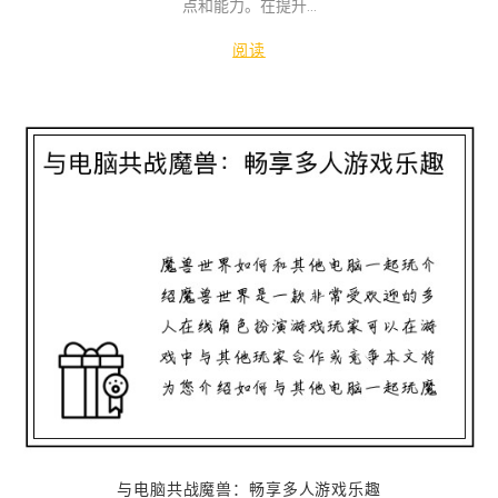
点和能力。在提升...
阅读
与电脑共战魔兽：畅享多人游戏乐趣