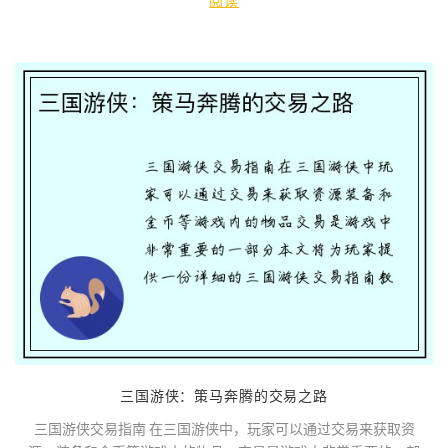
阅读
三国游侠：策马奔腾的交易之路
三国游侠交易指南 在三国游侠中，玩家可以通过交易来获取资