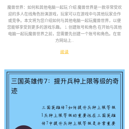
魔兽世界：如何和其他电脑一起玩 介绍 魔兽世界是一款非常受欢
迎的多人在线角色扮演游戏，玩家可以在游戏中与其他玩家合作
或竞争。本文将为您介绍如何与其他电脑一起玩魔兽世界，以便
您能够享受到更多的游戏乐趣。 1. 创建账号和角色 在开始与其他
电脑一起玩魔兽世界之前，您需要先创建一个账号和角色。在官
方网站上...
阅读