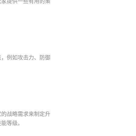
玩家提供一些有用的策
点，例如攻击力、防御
家的战略需求来制定升
技能等级。