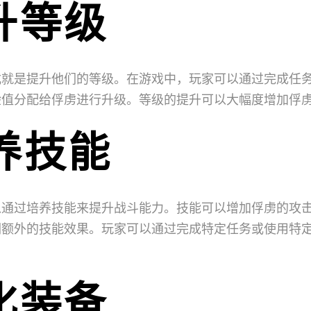
提升等级
式就是提升他们的等级。在游戏中，玩家可以通过完成任
验值分配给俘虏进行升级。等级的提升可以大幅度增加俘
培养技能
以通过培养技能来提升战斗能力。技能可以增加俘虏的攻
们额外的技能效果。玩家可以通过完成特定任务或使用特
强化装备