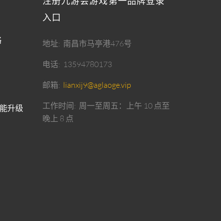
注册九游会游戏第一品牌登录
入口
略
地址
南昌市马亭港476号
电话
13594780173
邮箱
lianxij9@aglaoge.vip
工作时间
周一至周五：上午 10 点至
能升级
晚上 8 点