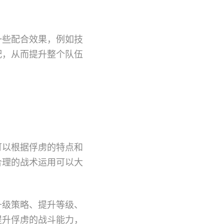
一些配合效果，例如技
配，从而提升整个队伍
可以根据俘虏的特点和
合理的战术运用可以大
升级策略、提升等级、
提升俘虏的战斗能力，