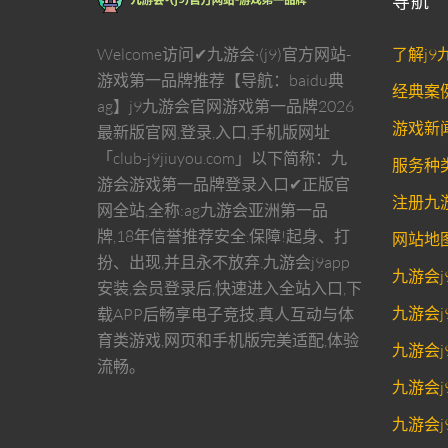
导航
了解j
Welcome访问✔九游会·(j9)官方网站-
游戏第一品牌推荐【导航：baidu典
经典案
ag】j9九游会官网游戏第一品牌2026
游戏新
最新版官网,登录,入口,手机版网址
「club-j9jiuyou.com」以下简称：九
服务种
游会游戏第一品牌登录入口✔正版官
注册九
网全站,全称:ag九游会亚洲第一品
牌,18年信誉推荐安全.保障!起身、打
网站地
扮、出现,并且永不放弃.九游会j9app
九游会j
安装,会员登录后,快速进入全站入口,下
九游会j
载APP后畅享电子竞技,真人互动与体
育类游戏,网页和手机版完美适配,体验
九游会j
流畅。
九游会j
九游会j