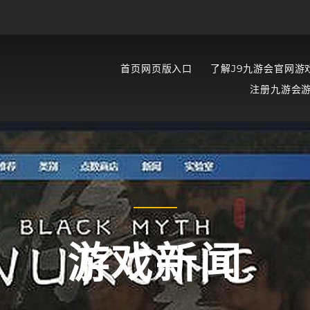
首页网页版入口
了解J9九游会官网游
注册九游会
游戏新闻