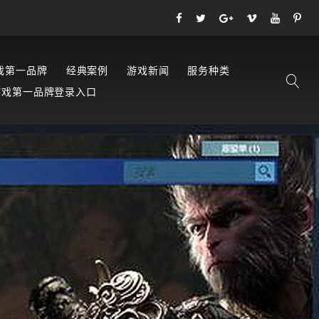
戏第一品牌
经典案例
游戏新闻
服务种类
游戏第一品牌登录入口