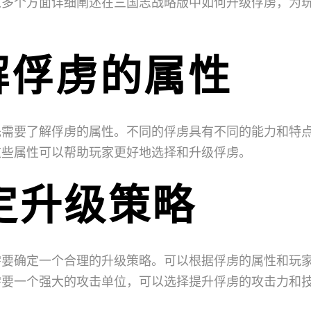
从多个方面详细阐述在三国志战略版中如何升级俘虏，为
了解俘虏的属性
先需要了解俘虏的属性。不同的俘虏具有不同的能力和特
这些属性可以帮助玩家更好地选择和升级俘虏。
确定升级策略
需要确定一个合理的升级策略。可以根据俘虏的属性和玩
需要一个强大的攻击单位，可以选择提升俘虏的攻击力和