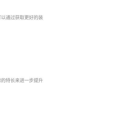
可以通过获取更好的装
虏的特长来进一步提升